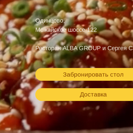
Одинцово,
Можайское шоссе 122
Ресторан ALBA GROUP и Сергея С
Забронировать стол
Доставка